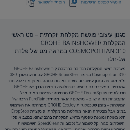
הוסף/י לפנקס הרשימות
הוסף/י להשוואה
סגנון עיצובי פוגשת מקלחת יוקרתית – סט ראשי
המקלחת GROHE RAINSHOWER
COSMOPOLITAN 310 במראה מט של פלדת
אל-חלד
מערכת ראשי המקלחת הנדיבה בהרכבת קיר GROHE Rainshower
Cosmopolitan 310 בגימור GROHE SuperSteel עם זרוע באורך 380
מ"מ מוסיפה סגנון עיצובי וביצועים באיכות גבוהה באופן מידי לכל חדר
אמבטיה. המערכת גם גדושה בטכנולוגיה פורצת הדרך של GROHE.
טכנולוגיית GROHE DreamSpray מבטיחה שזרימת המים מכל
הנקבוביות תהיה שווב – מושלם להנאה מהתזת PureRain הרכה של
המקלחת – בזמן שטכנולוגיית GROHE EcoJoy מפחיתה את השימוש
במים אבל מבטיחה הנאה מוחלטת מהמקלחת. פונקציית DropStop
היא מעולה ומונעת טפטוף מראש המקלחת ברגב שהוא במצב אופקי
והשסתום סגור. קל לשמור על נקבוביות SpeedClean השימושיות
מסיליקון נקיות מלכלוך ואבנית. ורכיב WaterGuide הפנימי מונע מהשטח