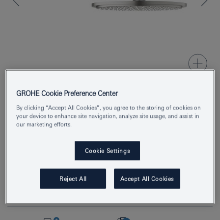
GROHE Cookie Preference Center
By clicking “Accept All Cookies”, you agree to the storing of cookies on
Product Number
26066DC0
your device to enhance site navigation, analyze site usage, and assist in
our marketing efforts.
EAN
4005176371172
Colour
כרום מוברש
Cookie Settings
Reject All
Accept All Cookies
Download specification