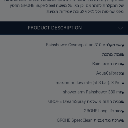
של המקלחת להתחמם וכן מגן על משטח GROHE SuperSteel החסין
מפני שריטות וקל לניקוי לטובת עמידות מצוינת.
PRODUCT DESCRIPTION
ראש מקלחת Rainshower Cosmopolitan 310
חומר: מתכת
תבנית התזה: Rain
AquaCalibrator
maximum flow rate (at 3 bar): 8 l/min
shower arm Rainshower 380 mm
תבנית התזה מושלמת GROHE DreamSpray
גימור GROHE LongLife
מערכת נגד אבנית GROHE SpeedClean