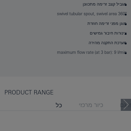
מגביל קצב זרימה מתכוונן
swivel tubular spout, swivel area 360°
מוגן מפני זרימה חוזרת
צינורות חיבור גמישים
מערכת התקנה מהירה
maximum flow rate (at 3 bar): 9 l/min
PRODUCT RANGE
 גם
כיור מרכזי
כל
אולי תרצה/י גם