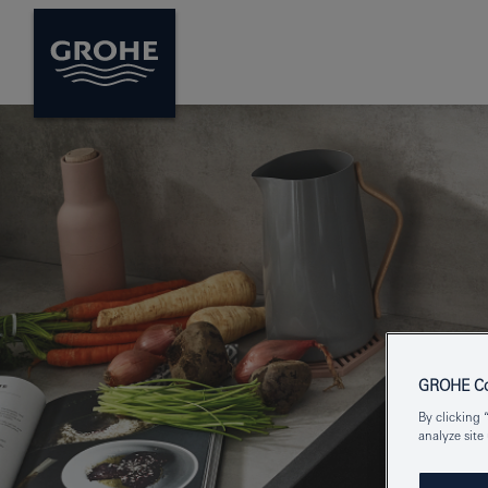
GROHE Coo
By clicking 
analyze site