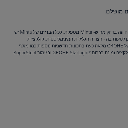
ום מושלם.
כל משפחה אוהבת גיוון במטבח וזה בדיוק מה ש- Minta מספקת. לכל הברזים של Minta יש
לטעות בה - הצורה הגלילית המינימליסטית. קולקציית
המטבחים הפופולרית ביותר של GROHE מלאה כעת בתכונות חדשניות נוספות כמו מזלף
נשלף עם שני מצבי התזה. הקולקציה זמינה בכרום ®GROHE StarLight ובגימור SuperSteel