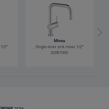
Minta
 1/2″
Single-lever sink mixer 1/2″
32067000
אודות GROHE