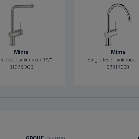
Minta
Minta
le-lever sink mixer 1/2″
Single-lever sink mixer
31375DC0
32917000
פורטפוליו GROHE