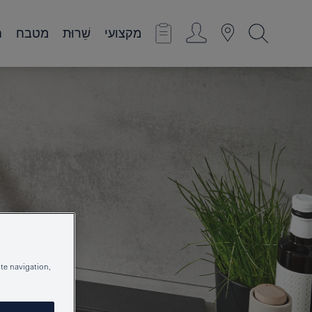
מקצועי
שֵׁרוּת
מטבח
ח
te navigation,