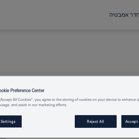
דר אמבטיה
kie Preference Center
“Accept All Cookies”, you agree to the storing of cookies on your device to enhance si
 אחת
 usage, and assist in our marketing efforts.
 Settings
Reject All
Accept 
Product Number