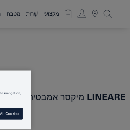
מקצועי
שֵׁרוּת
מטבח
ח
te navigation,
LINEARE
מיקסר אמבטיה עם ידית
All Cookies
19297001