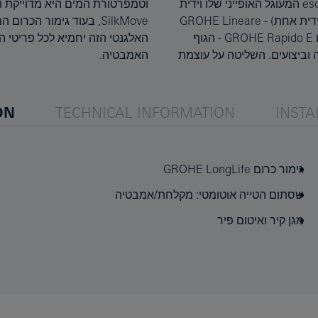
עיצוב מינימליסטי ומזמין פוגש בטכנולוגיה חדשנית! עם ה escutcheon המעוגל האופייני שלו וידית
וטמפרטורת המים היא מדוייקת ונטולת מאמץ הודות לגוף הנסתר של המנגנון הקרמי GROHE
המתכת המלבנית והמרעננת, מערכת הקיר למקלחת (עם ברז בעל ידית אחת) - GROHE Lineare
SilkMove, בעוד גימור הכרום המבריק והעמיד לשריטות - GROHE StarLight ינצנץ לנצח. הברז
נראה מושלם בכל חדר אמבטיה מודרנית. כדי להתקין, יש לתאם עם GROHE Rapido E - הגוף
האלגנטי הזה יחמיא לכל פריטי הקולקציה האחרים, אז תוכלו מראה מתואם והרמוני לחדר
ל צורה וביצועים. השליטה על עוצמת
האמבטיה.
ON
TECHNICAL INFORMATION
INSTA
גימור כרום GROHE LongLife
שסתום הטייה אוטומטי: מקלחת/אמבטיה
מגן קיר ואיטום פיר