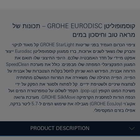
קוסמופוליטן GROHE EURODISC – תכונות של
מראה טוב וחיסכון במים
ציפוי הכרום העמיד בפני שריטות GROHE StarLight קל מאוד לניקוי
והברק שלו נשאר לשנים ארוכות, ברז ממגוון קוסמופוליטן Eurodisc ייצור
אפקט מיידי על חדר האמבטיה שלכם. היופי החיצוני שלו תואם את
המגוון הפונקציונלי המפתה שלו מבפנים: כולל את מערכת SpeedClean
הדוחה אבנית, הפירוש הוא שניתן לחסל בקלות הצטברות של אבנית על
הפייה. הפייה הרגילה שלו משאירה את המרווח המושלם מתחתיה
לצחצוח שיניים ולשטיפת ידיים. קל לפתוח ולסגור את הפקק על ידי
משיכת המוט הקופץ (pop-up). הקפד לשלוט על טמפרטורת המים ועל
הנפח הודות למחסנית הקרמיקה GROHE SilkMove. מערכת גרואה
אקוג'וי (GROHE EcoJoy) מגבילה את שימוש המים ל-5.7 ליטר בדקה,
אפילו בזרם המקסימלי.
PRODUCT DESCRIPTION