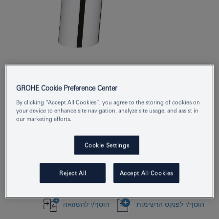
Product Number
3319020E
EAN
4005176887482
GROHE Cookie Preference Center
By clicking “Accept All Cookies”, you agree to the storing of cookies on
Colour
כרום
your device to enhance site navigation, analyze site usage, and assist in
our marketing efforts.
Download specification
Cookie Settings
Reject All
Accept All Cookies
Find Showroom or Installer
הוסף/י לפנקס הרשימות
הוסף/י להשוואה