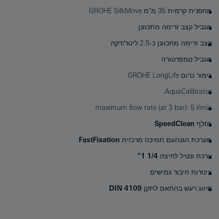
מחסנית קרמית 35 מ"מ ‏‏GROHE SilkMove‏
מגביל קצב זרימה מתכוונן
קצב זרימה מתכוונן כ-2.5 ליטר/דקה
מגביל טמפרטורה
גימור כרום GROHE LongLife
AquaCalibrator
maximum flow rate (at 3 bar): 5 l/min
מזלף
SpeedClean
מערכת הגנהעם תמיכה מרכזית ‏‏FastFixation‏
ערכת ונטיל לחיצה ‎1 1/4"
צינורות חיבור גמישים
סיווג רעש בהתאם לתקן DIN 4109