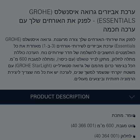
ערכת אביזרים גרואה איסנשלס (GROHE
ESSENTIALS) - לפנק את האורחים שלך עם
ערכה חכמה
לפנק את שירותי-האורחים שלך צורה מרעננת. גרואה איסנשלס (GROHE
Essentials) ערכת אביזרים לשירותי-אורחים (3-ב-1) מאחדת את כל
האלמנטים החשובים להשלמה של חדר שירותים נוח. הערכה כוללת
מתלה לחלוק, מתקן לנייר טואלט (עם כיסוי), ומתלה למגבת 600 מ''מ.
הכל בגימור כרום מהמם של גרואה סטארלייט (GROHE StarLight) עם
משטח יוקרתי שנשמר למשך שנים, לערכה יש את כל מה שצריך ליצירת
הרמוניה חזותית וביצועים מעולים.
PRODUCT DESCRIPTION
חומר: מתכת
מוט מגבת, 600 מ"מ (‎40 366 001)
וו לחלוק (‎40 364 001)