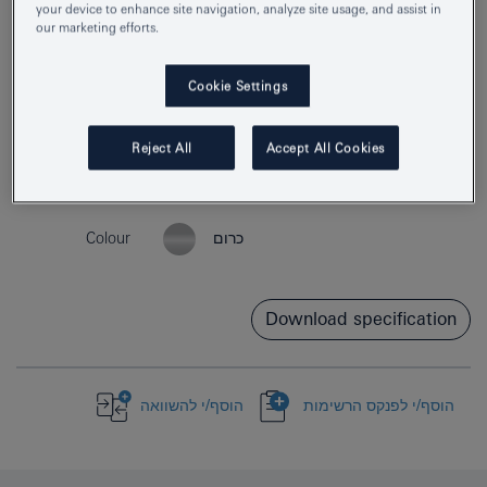
your device to enhance site navigation, analyze site usage, and assist in
our marketing efforts.
Cookie Settings
Reject All
Accept All Cookies
Product Number
40775001
EAN
4005176328626
Colour
כרום
Download specification
הוסף/י לפנקס הרשימות
הוסף/י להשוואה