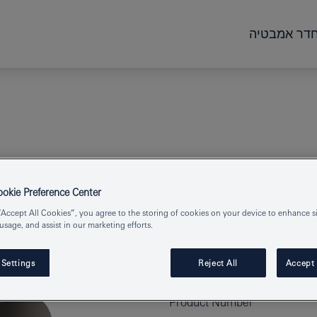
דר אמבטיה
kie Preference Center
“Accept All Cookies”, you agree to the storing of cookies on your device to enhance si
 usage, and assist in our marketing efforts.
ידה-L
 Settings
Reject All
Accept 
Product Number