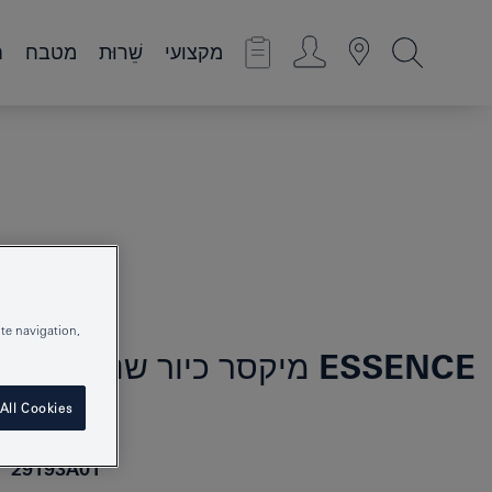
מקצועי
שֵׁרוּת
מטבח
ח
te navigation,
ESSENCE
מיקסר כיור שני חורים מ
All Cookies
29193A01