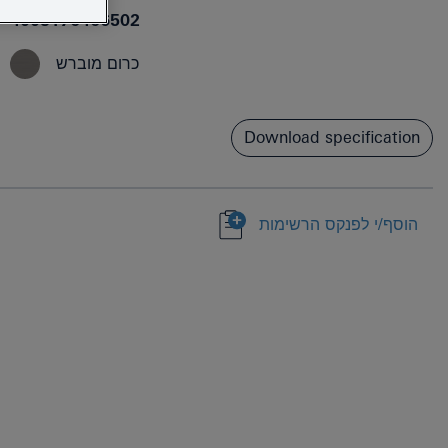
4005176466502
כרום מוברש
Download specification
הוסף/י לפנקס הרשימות