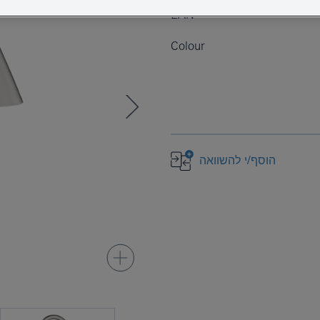
EAN
Colour
הוסף/י להשוואה