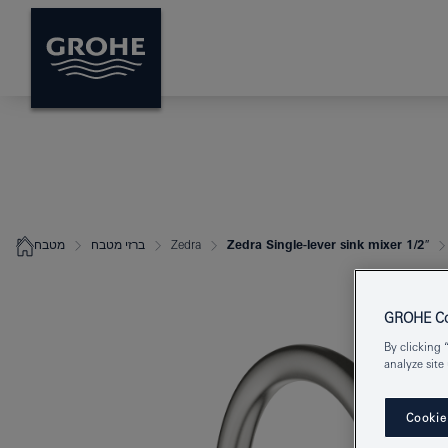
Zedra Single-lever sink mixer 1/2″
Zedra
ברזי מטבח
מטבח
GROHE Coo
By clicking 
analyze site
Cookie