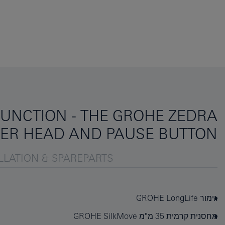
UNCTION - THE GROHE ZEDRA
WER HEAD AND PAUSE BUTTON
LLATION & SPAREPARTS
גימור GROHE LongLife
מחסנית קרמית 35 מ"מ ‏‏GROHE SilkMove‏