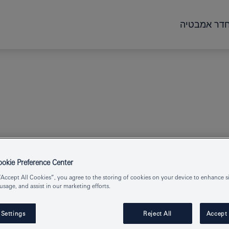
דר אמבטיה
kie Preference Center
ZEDRA
S
“Accept All Cookies”, you agree to the storing of cookies on your device to enhance si
 usage, and assist in our marketing efforts.
 Settings
Reject All
Accept 
Product Number