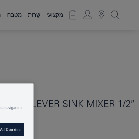
מקצועי
שֵׁרוּת
מטבח
ח
INGLE-LEVER SINK MIXER 1/2″
te navigation,
All Cookies
32294DC2