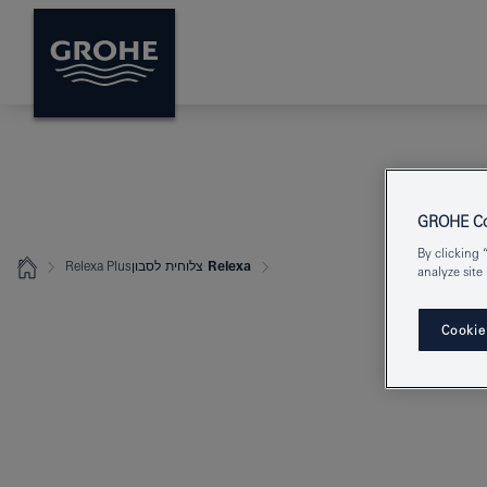
GROHE Coo
By clicking 
Relexa צלוחית לסבון
Relexa Plus
analyze site
Cookie