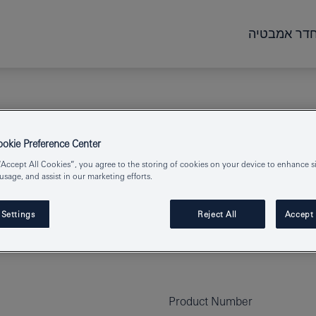
דר אמבטיה
kie Preference Center
“Accept All Cookies”, you agree to the storing of cookies on your device to enhance si
 usage, and assist in our marketing efforts.
 Settings
Reject All
Accept 
Product Number