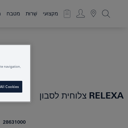
מקצועי
שֵׁרוּת
מטבח
ח
te navigation,
All Cookies
RELEXA
צלוחית לסבון
28631000