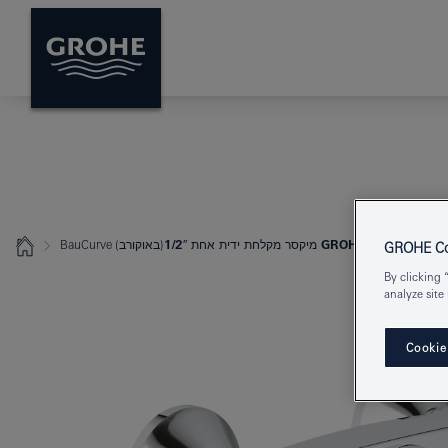
GROHE BauCurve מיקסר מקלחת ידית אחת 1/2″
BauCurve (באוקורב)
GROHE Coo
By clicking 
analyze site
Cookie