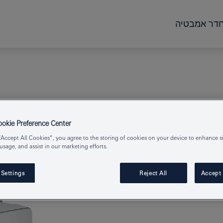
דר אמבטיה
kie Preference Center
“Accept All Cookies”, you agree to the storing of cookies on your device to enhance si
 usage, and assist in our marketing efforts.
חת ידית אחת
 Settings
Reject All
Accept 