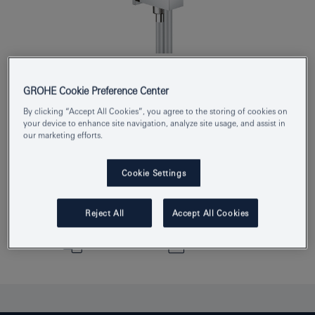
Product Number
26405000
GROHE Cookie Preference Center
EAN
4005176385162
By clicking “Accept All Cookies”, you agree to the storing of cookies on
your device to enhance site navigation, analyze site usage, and assist in
Colour
כרום
our marketing efforts.
Cookie Settings
Download specification
Reject All
Accept All Cookies
הוסף/י לפנקס הרשימות
הוסף/י להשוואה