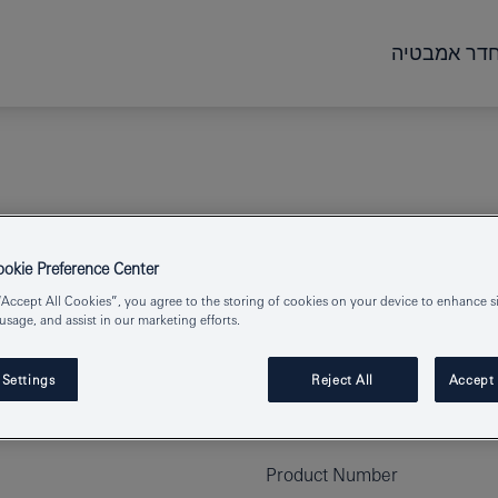
דר אמבטיה
kie Preference Center
“Accept All Cookies”, you agree to the storing of cookies on your device to enhance si
 usage, and assist in our marketing efforts.
לאסלה
 Settings
Reject All
Accept 
Product Number