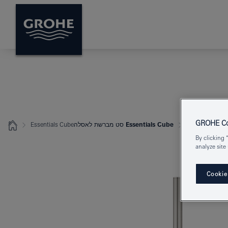
GROHE Coo
Essentials Cube סט מברשת לאסלה
Essentials Cube
By clicking 
analyze site
Cookie