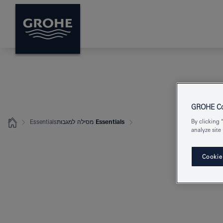
GROHE Coo
By clicking 
Essentials מסילה למגבות
Essentials
analyze site
Cookie