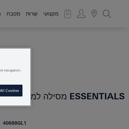
מקצועי
שֵׁרוּת
מטבח
ח
te navigation,
All Cookies
ESSENTIALS
מסילה למגבות
40688GL1