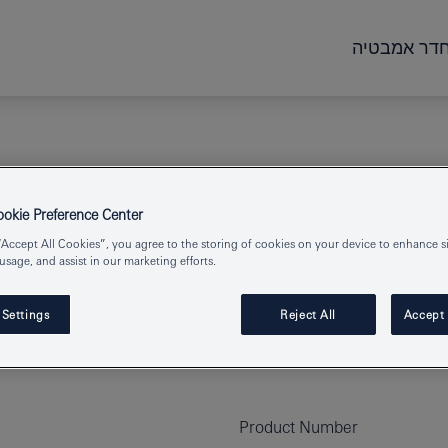
דר אמבטיה
kie Preference Center
“Accept All Cookies”, you agree to the storing of cookies on your device to enhance si
 usage, and assist in our marketing efforts.
 Settings
Reject All
Accept 
Product Number