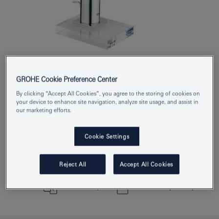
Product Number
18175000
GROHE Cookie Preference Center
EAN
4005176823831
By clicking “Accept All Cookies”, you agree to the storing of cookies on
your device to enhance site navigation, analyze site usage, and assist in
Colour
כרום
our marketing efforts.
Cookie Settings
Download specs
Find Showroom or Installer
Reject All
Accept All Cookies
הוסף/י לפנקס הרשימות
הוסף/י להשוואה