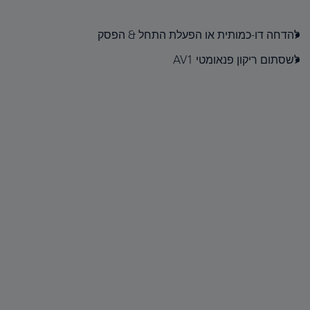
להדחה דו-כמותית או הפעלת התחל & הפסק
לשסתום ריקון פנאומטי AV1‎