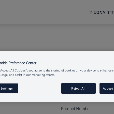
דר אמבטיה
kie Preference Center
“Accept All Cookies”, you agree to the storing of cookies on your device to enhance si
 usage, and assist in our marketing efforts.
 Settings
Reject All
Accept 
Product Number