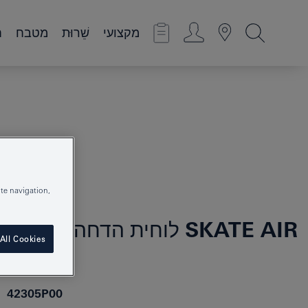
מקצועי
שֵׁרוּת
מטבח
ח
te navigation,
SKATE AIR
לוחית הדחה
All Cookies
42305P00