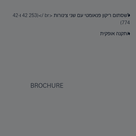
לשסתום ריקון פנאומטי עם שני צינורות ‏<‏br‏ />(42‎ 253 ו-42‎
774)
התקנה אופקית
BROCHURE