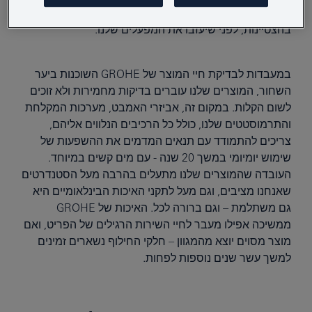
עמידות רבים, המחמירים ביותר בתעשייה, ולעבור אותם
בהצטיינות, לפני שיעזבו את המפעלים שלנו.
במעבדות לבדיקת חיי המוצר של GROHE השוכנות ביער
השחור, המוצרים שלנו עוברים בדיקות מחמירות ולא זוכים
לשום הקלות. במקום זה, אביזרי האמבט, מערכות המקלחת
והתרמוסטטים שלנו, כולל כל הרכיבים הנלווים אליהם,
צריכים להתמודד עם תנאים המדמים את ההשפעות של
שימוש יומיומי במשך 20 שנה - עם מים קשים במיוחד.
העובדה שהמוצרים שלנו מתעלים בהרבה מעל הסטנדרטים
שאנחנו מציבים, וגם מעל לתקני האיכות הבינלאומיים היא
גם משתלמת – וגם ברורה לכל. האיכות של GROHE
ממשיכה אפילו מעבר לחיי השירות הרגילים של הפריט, ואם
מוצר מסוים יוצא מהמגוון – חלקי החילוף נשארים זמינים
למשך עשר שנים נוספות לפחות.