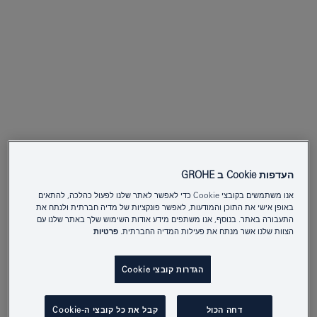
להתבגר ביחד - האיכות
העדפות Cookie ב GROHE
אנו משתמשים בקובצי Cookie כדי לאפשר לאתר שלנו לפעול כהלכה, להתאים
באופן אישי את התוכן והמודעות, לאפשר פונקציות של מדיה חברתית ולנתח את
של GROHE
התעבורה באתר. בנוסף, אנו משתפים מידע אודות השימוש שלך באתר שלנו עם
הצוות שלנו אשר מנתח את פעילות המדיה החברתית.
פרטיות
הגדרות קובצי Cookie
כל דבר ב-GROHE מגיע עם חותמת איכות מעולה.
המוצרים, והרכיבים שלנו, לצד קלות בתפעול, והמראה
דחה הכול
קבל את כל קובצי ה-Cookie
המושלם שלהם, מחוייבים בעמידה בהצלחה במבחני