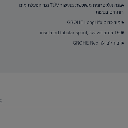
הגנה אלקטרונית משולשת באישור TÜV נגד הפעלת מים
רותחים בטעות
גימור כרום GROHE LongLife
insulated tubular spout, swivel area 150°
חיבור לבוילר GROHE Red
R