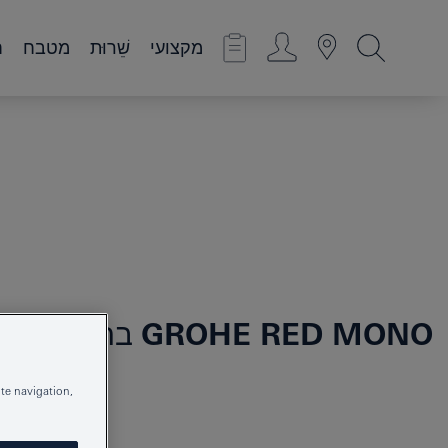
מקצועי
שֵׁרוּת
מטבח
ח
GROHE RED MONO
ברז עמוד וב
te navigation,
30339001