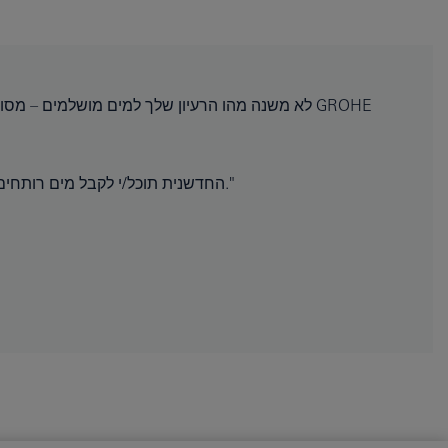
עם מערכת GROHE Red החדשנית תוכל/י לקבל מים רותחים ישירות מהברז - בבטחה ובאופן מיידי."