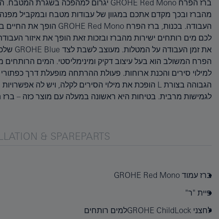
ברז הפרח GROHE Red Mono יגרום למהפכה בשגרת 
ומוארת של נעילת ילדים GROHE ChildLock המופעלת בא
מהברז ובכך מקדם אתכם במגוון של עבודות מטבח ובמקביל מפנה
בחסכון באנרגיה, יכול לעבור ל"מצב שבת" בו הטמפרטורה מוגבלת ל-°C
העבודה. בכנות, ברז הפרח Red Mono
מיידי 3 ליטר של מים רותחים, עשוי מ
לכם מים רותחים ישירות מהברז ובזכות זאת הופך את איזור העבוד
והעמיד של הברז GROHE StarLight ישאר כמו חדש למשך שנים
את זמן העבו
מפחית אבנית 
הפרח המשולב הוא בעל עיצוב דקיק ומינימליסטי. המים הרותחים 
לרכוש גם את שסתום Coldfill Mixing Valve (40841001) כדי
למילוי סירים והכנת ארוחות. פעולת ההרתחה מופעלת דרך כפתורי 
במחממי מים פתוחים אשר מערבבים את אספקת המים הרגילה עם מ
לגמישות מרבית. בטיחות היא ראשונה במעלה עם מוצר כזה – ברז 
LLATION & SPAREPARTS
ברז עמוד GROHE Red Mono‏
פיית "ר"
לחצני GROHE ChildLockלמים רותחים