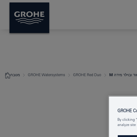
GROHE Red Duo
GROHE Watersystems
מטבח
GROHE Coo
By clicking 
analyze site