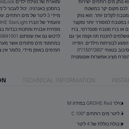
המטבח. הוא נותן מים רותחים ישירות
מצעות כפתורי מגע. הדוד, שקיבל ציון A
 לכם מקום יקר במשטח
60. הדוד, שמספק באופן
GROHE  הופך את החיים במטבח לקלים יותר. הוא נותן
טיטניום לשמירה מצויינת מחלודה וגימור הכרום המנצנץ
ה במטבח למסודר יותר ומקצר
. מסנן GROHE Red גם הוא
דה על המטלות. מעוצב לשבת לצד GROHE Blue שלכם או ברז מטבח סטנדרטי, ברז
ומתכות כבדות במים ובכך מאריך את חיי הברז והדוד גם יחד. לקוחות עשויים לרצות
מושלמים להכנת תה וקפה אך גם
 להחליף את ברז המטבח שלכם
המגע לבטיחות הילדים. הפייה
ים רותחים ומעניקה גם מים
הגבוהה בצורת L הופכת את מילוי הסירים לקלה, ויש לה אפשרויות סיבוב בטווחי 0°/150°/360°
חמימים באופן מיידי, כלומר אין
הפרח מציג אפשרות אוטומטית
ON
TECHNICAL INFORMATION
INSTA
בוילר GROHE Red במידה M
3 ליטר מים רותחים 100° C
קיבולת כוללת של 4 ליטר