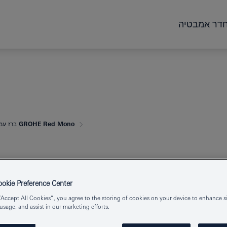
דר אמבטיה
GROHE Red Mono ברז עמוד ובוילר מידה M
וילר מידה M
kie Preference Center
“Accept All Cookies”, you agree to the storing of cookies on your device to enhance si
 usage, and assist in our marketing efforts.
Product Number