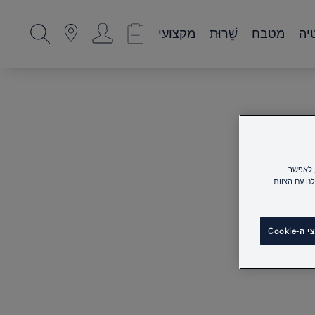
יה
מטבח
שֵׁרוּת
מקצועי
ות, לאפשר
ו עם הצוות
Cooki