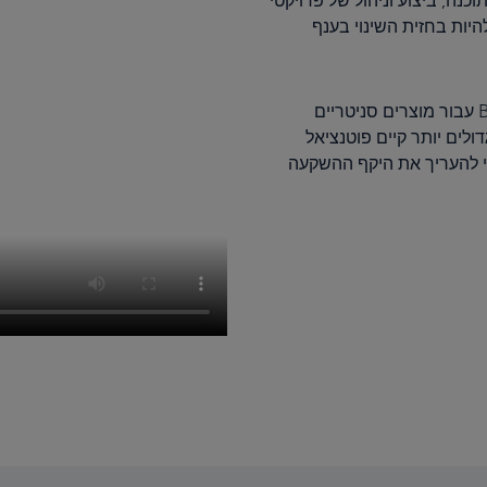
וכנה, ביצוע וניהול של פרויקטי
 של אביזרים סניטריים, GROHE מחויבת להיות בחזית השינוי בענף
כחלק ממחויבות זו, GROHE מספקת כעת מבחר גדול של נתוני BIM עבור מוצרים סניטריים
ולים יותר קיים פוטנציאל
י להעריך את היקף ההשקעה