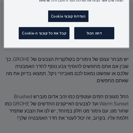
הצוות שלנו אשר מנתח את פעילות המדיה החברתית.
פרטיות
צבעי GROHE - הביעו
הגדרות קובצי Cookie
את הייחודיות שלכם
דחה הכול
קבל את כל קובצי ה-Cookie
יש מבחר עצום של גימורים בקולקציית הצבעים של GROHE, כך
שבין אם אתם מחפשים להוסיף צבע נוסף לחדר האמבטיה
שלכם או שפשוט נמאס לכם מאביזרי ניקל, תמצאו בדיוק את מה
שאתם מחפשים.
החל מגוונים חמים ועוטפים כמו זהב אדום מוברש Brushed
Warm Sunset ועד לצבעים האייקונים החדשים של GROHE כמו
שחור מט, עם גימור מט חלק במיוחד, יש לנו את הצבע שתמיד
חלמת עליו. בקרוב, זה יכול לעטר את חדר האמבטיה שלך!