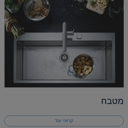
מטבח
קרא/י עוד