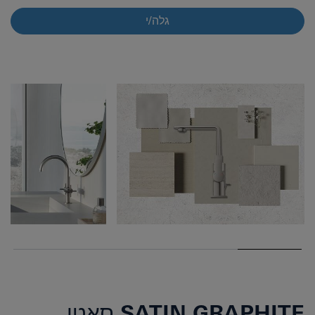
גלה/י
SATIN GRAPHITE סאטן