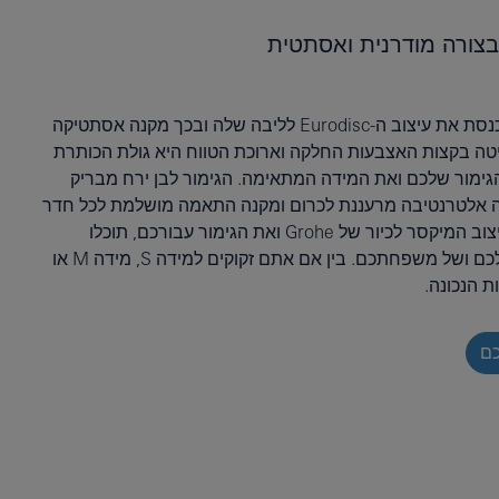
צורה מודרנית ואסתטית
פעולת הג'ויסטיק החדשנית מכנסת את עיצוב ה-Eurodisc לליבה שלה ובכך מקנה אסתטיקה
טה בקצות האצבעות החלקה וארוכת הטווח היא גולת הכותרת
ימור שלכם ואת המידה המתאימה. הגימור לבן ירח מבריק
ה אלטרנטיבה מרעננת לכרום ומקנה התאמה מושלמת לכל חדר
אמבטיה. לאחר שבחרתם בעיצוב המיקסר לכיור של Grohe ואת הגימור עבורכם, תוכלו
להתאים את הגודל לצרכים שלכם ושל משפחתכם. בין אם אתם זקוקים למידה S, מידה M או
כם