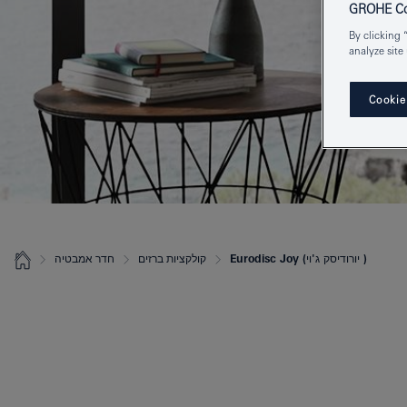
GROHE Coo
By clicking 
analyze site
Cookie
Eurodisc Joy (יורודיסק ג'וי )
קולקציות ברזים
חדר אמבטיה