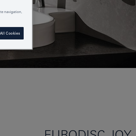
te navigation,
All Cookies
EURODISC JOY