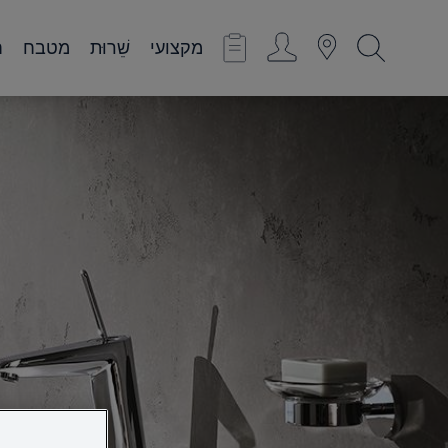
מקצועי
שֵׁרוּת
מטבח
ח