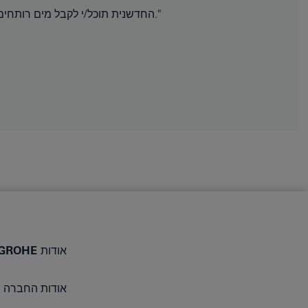
עם מערכת GROHE Red החדשנית תוכל/י לקבל מים רותחים ישירות מהברז - בבטחה ובאופן מיידי."
אודות GROHE
אודות החברה