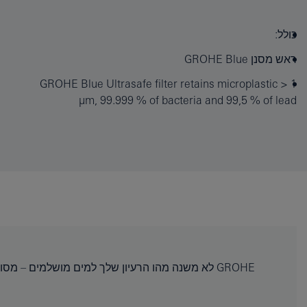
כולל:
ראש מסנן GROHE Blue
GROHE Blue Ultrasafe filter retains microplastic > 1
µm, 99.999 % of bacteria and 99,5 % of lead