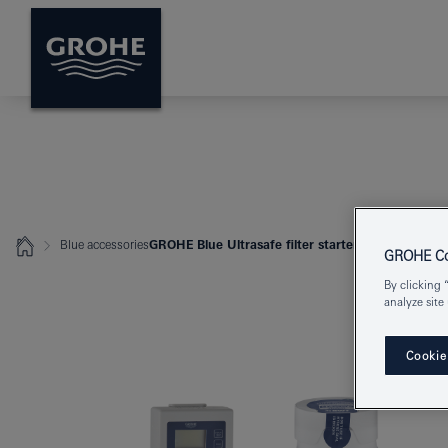
Blue accessories
GROHE Blue Ultrasafe filter starter set
GROHE Coo
By clicking 
analyze site
Cookie