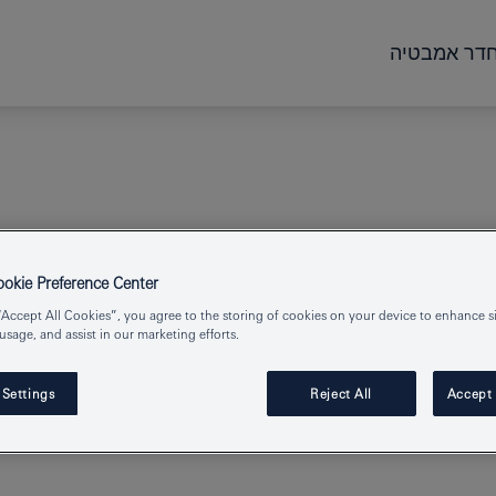
דר אמבטיה
kie Preference Center
“Accept All Cookies”, you agree to the storing of cookies on your device to enhance si
 usage, and assist in our marketing efforts.
GROHE BL
 Settings
Reject All
Accept 