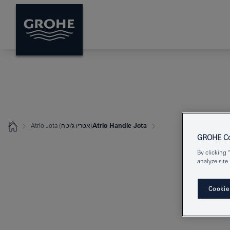
Atrio Handle Jota
Atrio Jota (אטריו ג'וטה)
GROHE Coo
By clicking 
analyze site
Cookie