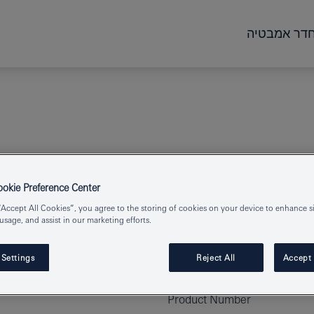
דר אמבטיה
kie Preference Center
“Accept All Cookies”, you agree to the storing of cookies on your device to enhance si
 usage, and assist in our marketing efforts.
 Settings
Reject All
Accept 
Product Number