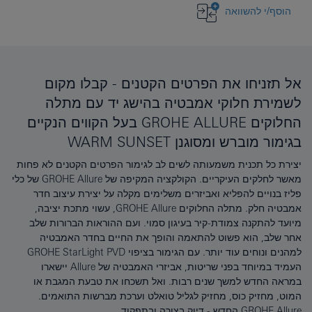
הוסף/י להשוואה
אל תזניחו את הפרטים הקטנים - קבלו מקום
לשמירת חלוקי אמבטיה בהישג יד עם מתלה
החלוקים GROHE ALLURE בעל הקווים הנקיים
בגימור מוברש ומסוגנן WARM SUNSET
יצירת כל תכנית משמעותה לשים לב לגימור הפרטים הקטנים לא פחות
מאשר לחלקים העיקריים. הקולקציה המקיפה של GROHE Allure של כלי
פליז בנויים להפליא ואביזרים משלימים מקלה על יצירת עיצוב חדר
אמבטיה חלק. מתלה החלוקים GROHE Allure, עשוי מתכת יציבה,
מיועד להתקנה צמודת-קיר בעיגון סמוי. ועם ההוראות הברורות שלב
אחר שלב, הוא פשוט להתאמה והופך את החיים בחדר האמבטיה
למהנים ונוחים עוד יותר. עם הגימור בציפוי GROHE StarLight PVD
העמיד במיוחד בפני שריטות, אביזרי האמבטיה של Allure יישארו
במראה החדש למשך שנים רבות. ואל תשכחו את טבעת המגבת או
המוט, מחזיק כוס, מחזיק לגליל טואלט וערכת מברשות התואמים.
GROHE Allure החדש - דיוק בצורה ובתפקוד