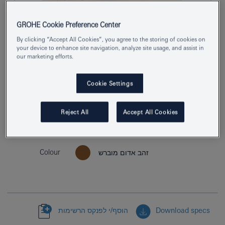
GROHE Cookie Preference Center
By clicking “Accept All Cookies”, you agree to the storing of cookies on
your device to enhance site navigation, analyze site usage, and assist in
our marketing efforts.
Cookie Settings
Reject All
Accept All Cookies
Product Number
40284DL1
EAN
4005176532009
Colour
זהב אדום מוברש
Download specs
הוסף/י לפנקס הרשימות